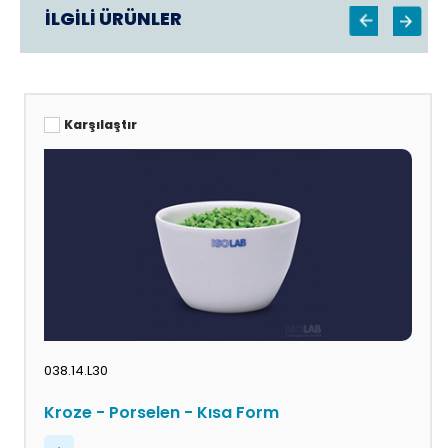
İLGİLİ ÜRÜNLER
Karşılaştır
038.14.L30
Kroze - Porselen - Kısa Form