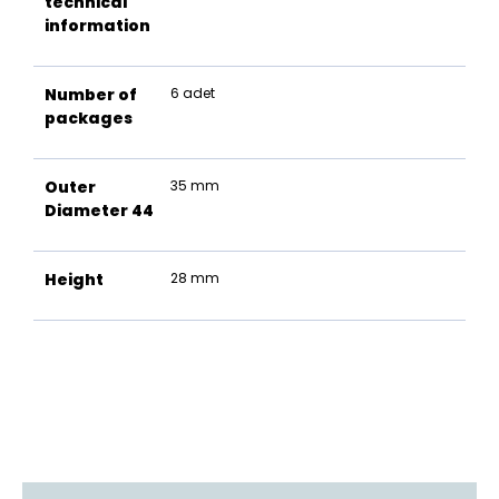
technical
information
Number of
6 adet
packages
Outer
35 mm
Diameter 44
Height
28 mm