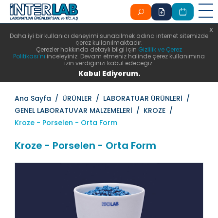
x
x
Daha iyi bir kullanıcı deneyimi sunabilmek adına internet sitemizde
çerez kullanılmaktadır.
Çerezler hakkında detaylı bilgi için
Gizlilik ve Çerez
Politikası’nı
inceleyiniz. Devam etmeniz halinde çerez kullanımına
izin verdiğinizi kabul edeceğiz.
Kabul Ediyorum.
Ana Sayfa /
ÜRÜNLER /
LABORATUAR ÜRÜNLERİ /
GENEL LABORATUVAR MALZEMELERİ /
KROZE /
Kroze - Porselen - Orta Form
Kroze - Porselen - Orta Form