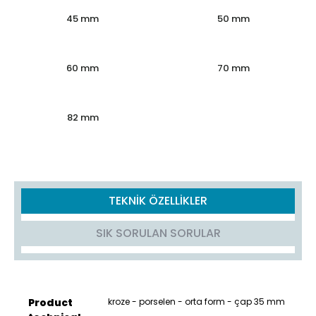
45 mm
50 mm
60 mm
70 mm
82 mm
TEKNİK ÖZELLİKLER
SIK SORULAN SORULAR
Product
kroze - porselen - orta form - çap 35 mm