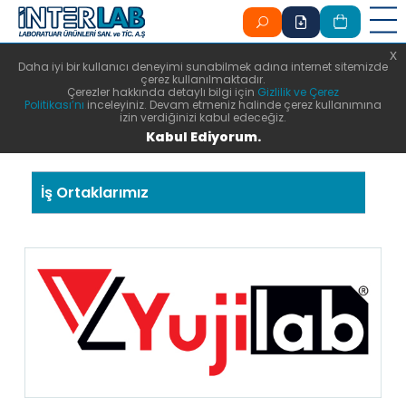
x
x
Daha iyi bir kullanıcı deneyimi sunabilmek adına internet sitemizde
çerez kullanılmaktadır.
Çerezler hakkında detaylı bilgi için
Gizlilik ve Çerez
Politikası’nı
inceleyiniz. Devam etmeniz halinde çerez kullanımına
izin verdiğinizi kabul edeceğiz.
Kabul Ediyorum.
İş Ortaklarımız